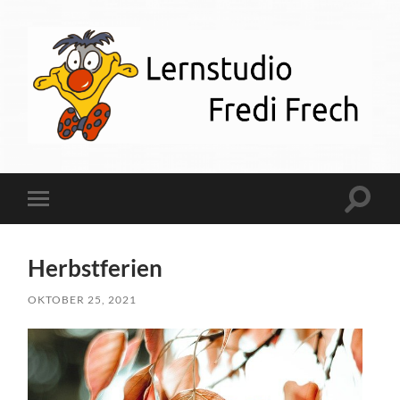
Lernstudio
Fredi
Frech
Suchfe
Mobile-
ein-/a
Menü
ein-/ausblenden
Herbstferien
OKTOBER 25, 2021