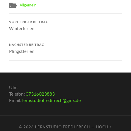
Allgemein
VORHERIGER BEITRAG
Winterferien
NÄCHSTER BEITRAG
Pfingstferien
Ulm
Telefon:
07316023883
Email:
lernstudiofredifrech@gmx.de
© 2026
LERNSTUDIO FREDI FRECH
—
HOCH ↑