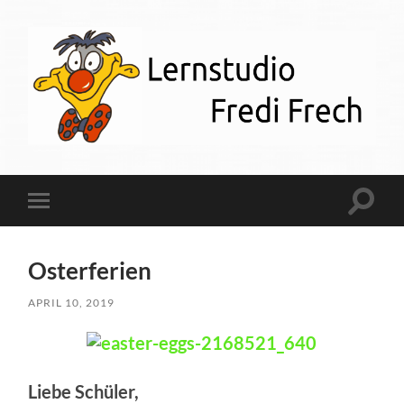
Lernstudio
Fredi
Frech
Suchfe
Mobile-
ein-/a
Menü
ein-/ausblenden
Osterferien
APRIL 10, 2019
Liebe Schüler,